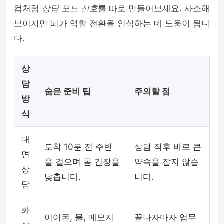
컵처럼
상담 모드 신호
를 따로 만들어보세요. 사소해
보이지만 뇌가 역할 전환을 인식하는 데 도움이 됩니
다.
상
담
숨은 준비 팁
주의할 점
방
식
대
도착 10분 전 주변
상담 직후 바로 큰
면
을 걸으며 몸 긴장을
약속을 잡지 않습
상
낮춥니다.
니다.
담
화
이어폰, 물, 메모지
끝나자마자 업무