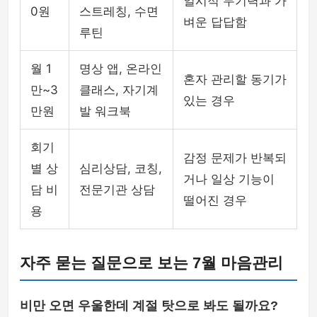
일시적 무기력과 가
0원
스트레칭, 수면
벼운 답답함
루틴
월 1
명상 앱, 온라인
혼자 관리할 동기가
만~3
클래스, 자기계
있는 경우
만원
발 워크북
회기
감정 문제가 반복되
별 상
심리상담, 코칭,
거나 일상 기능이
담 비
전문기관 상담
떨어진 경우
용
자주 묻는 질문으로 보는 7월 마음관리
비만 오면 우울한데 계절 탓으로 봐도 될까요?